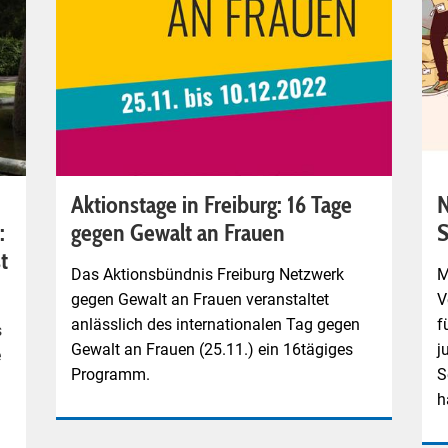
Aktionstage in Freiburg: 16 Tage
N
:
gegen Gewalt an Frauen
S
t
Das Aktionsbündnis Freiburg Netzwerk
M
gegen Gewalt an Frauen veranstaltet
V
anlässlich des internationalen Tag gegen
f
s
Gewalt an Frauen (25.11.) ein 16tägiges
j
e
Programm.
S
h