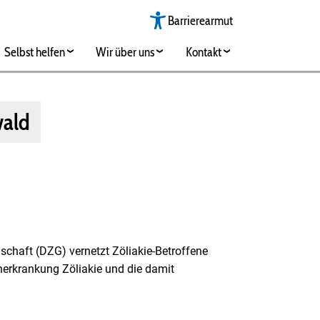
Barrierearmut
Selbst helfen
Wir über uns
Kontakt
wald
schaft (DZG) vernetzt Zöliakie-Betroffene
erkrankung Zöliakie und die damit