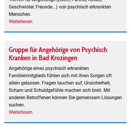
Geschwister, Freunde...) von psychisch erkrankten
Menschen.
Weiterlesen
über
Angehörige
psychisch
erkrankter
Gruppe für Angehörige von Psychisch
Menschen
Kranken in Bad Krozingen
Angehörige eines psychisch erkrankten
Familienmitglieds fühlen sich mit ihren Sorgen oft
allein gelassen. Fragen tauchen auf, Unsicherheit,
Scham und Schuldgefühle machen sich breit. Mit
anderen Betroffenen können Sie gemeinsam Lösungen
suchen.
Weiterlesen
über
Gruppe
für