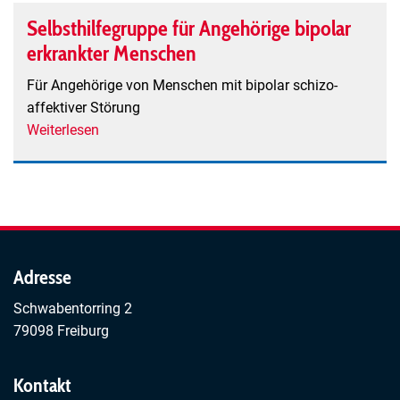
Angehörige
Selbsthilfegruppe für Angehörige bipolar
von
erkrankter Menschen
Psychisch
Kranken
Für Angehörige von Menschen mit bipolar schizo-
in
affektiver Störung
Bad
Weiterlesen
über
Krozingen
Selbsthilfegruppe
für
Angehörige
bipolar
erkrankter
Menschen
Adresse
Schwabentorring 2
79098 Freiburg
Kontakt