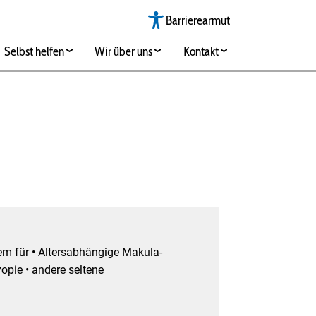
Barrierearmut
Selbst helfen
Wir über uns
Kontakt
m für • Altersabhängige Makula-
opie • andere seltene