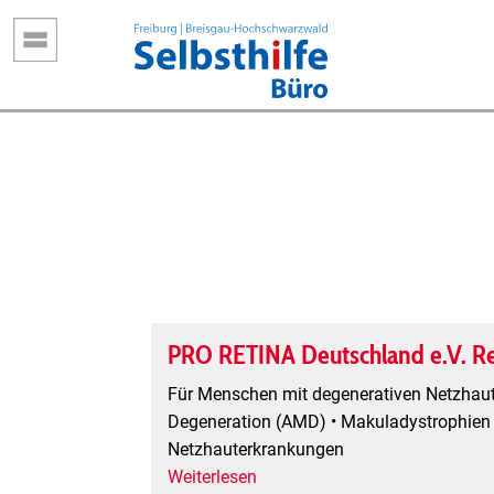
Direkt
zum
Inhalt
PRO RETINA Deutschland e.V. R
Für Menschen mit degenerativen Netzhaut
Degeneration (AMD) • Makuladystrophien •
Netzhauterkrankungen
Weiterlesen
über