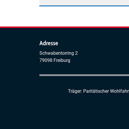
PRO
RETINA
Deutschland
e.V.
Regionalgruppe
Lörrach/Südschwarzwald
Adresse
Schwabentorring 2
79098 Freiburg
Träger: Paritätischer Wohlfah