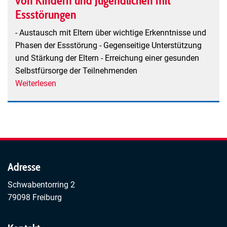
von Kindern und Jugendlichen mit
Essstörungen
- Austausch mit Eltern über wichtige Erkenntnisse und
Phasen der Essstörung - Gegenseitige Unterstützung
und Stärkung der Eltern - Erreichung einer gesunden
Selbstfürsorge der Teilnehmenden
Weiterlesen
über
"Wildblume"
-
Selbsthilfegruppe
für
Eltern
von
Adresse
Kindern
Schwabentorring 2
und
79098 Freiburg
Jugendlichen
mit
Essstörungen