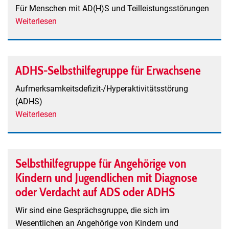
Für Menschen mit AD(H)S und Teilleistungsstörungen
Weiterlesen
über
SeHT
Regio
Freiburg
ADHS-Selbsthilfegruppe für Erwachsene
e.V.
Selbsthilfeverein
Aufmerksamkeitsdefizit-/Hyperaktivitätsstörung
bei
(ADHS)
Teilleistungsschwächen,
Weiterlesen
über
Wahrnehmungsstörungen
ADHS-
und
Selbsthilfegruppe
Aufmerksamkeitsdefizitsyndrom
für
Selbsthilfegruppe für Angehörige von
(AD(H)S)
Erwachsene
Kindern und Jugendlichen mit Diagnose
oder Verdacht auf ADS oder ADHS
Wir sind eine Gesprächsgruppe, die sich im
Wesentlichen an Angehörige von Kindern und