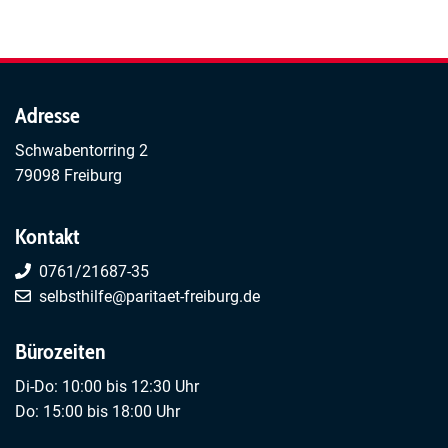
Neurodivers
oder
-
ADHS
Spaziergang
Neurodivers
Freiburg
Adresse
Schwabentorring 2
79098 Freiburg
Kontakt
0761/21687-35
selbsthilfe@paritaet-freiburg.de
Bürozeiten
Di-Do: 10:00 bis 12:30 Uhr
Do: 15:00 bis 18:00 Uhr