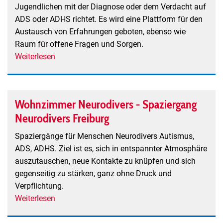
Jugendlichen mit der Diagnose oder dem Verdacht auf
ADS oder ADHS richtet. Es wird eine Plattform für den
Austausch von Erfahrungen geboten, ebenso wie
Raum für offene Fragen und Sorgen.
Weiterlesen
über
Selbsthilfegruppe
für
Angehörige
Wohnzimmer Neurodivers - Spaziergang
von
Neurodivers Freiburg
Kindern
und
Spaziergänge für Menschen Neurodivers Autismus,
Jugendlichen
ADS, ADHS. Ziel ist es, sich in entspannter Atmosphäre
mit
auszutauschen, neue Kontakte zu knüpfen und sich
Diagnose
gegenseitig zu stärken, ganz ohne Druck und
oder
Verpflichtung.
Verdacht
Weiterlesen
über
auf
Wohnzimmer
ADS