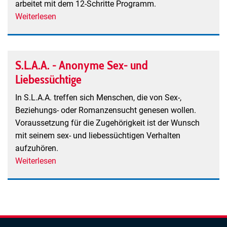
arbeitet mit dem 12-Schritte Programm.
Weiterlesen
über
CoDA
Co-
Dependents
S.L.A.A. - Anonyme Sex- und
Anonymous
Liebessüchtige
In S.L.A.A. treffen sich Menschen, die von Sex-,
Beziehungs- oder Romanzensucht genesen wollen.
Voraussetzung für die Zugehörigkeit ist der Wunsch
mit seinem sex- und liebessüchtigen Verhalten
aufzuhören.
Weiterlesen
über
S.L.A.A.
-
Anonyme
Sex-
und