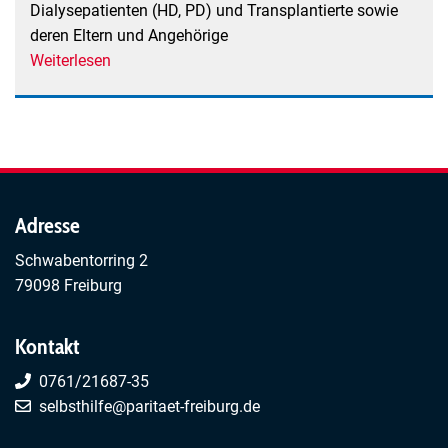
Dialysepatienten (HD, PD) und Transplantierte sowie
deren Eltern und Angehörige
Weiterlesen
über
Hilfe
für
nierenkranke
Kinder
und
Jugendliche
Adresse
e.V.
Schwabentorring 2
79098 Freiburg
Kontakt
0761/21687-35
selbsthilfe@paritaet-freiburg.de