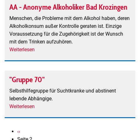
AA - Anonyme Alkoholiker Bad Krozingen
Menschen, die Probleme mit dem Alkohol haben, deren
Alkoholkonsum außer Kontrolle geraten ist. Einzige
Voraussetzung für die Zugehörigkeit ist der Wunsch
mit dem Trinken aufzuhören.
Weiterlesen
über
AA
-
Anonyme
"Gruppe 70"
Alkoholiker
Bad
Selbsthilfegruppe für Suchtkranke und abstinent
Krozingen
lebende Abhängige.
Weiterlesen
über
"Gruppe
70"
Seitennummerierung
Vorherige
‹‹
Seite
Seite 2