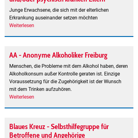
Support
Junge Erwachsene, die sich mit der elterlichen
Group
Erkrankung auseinander setzen möchten
e.V.
Weiterlesen
über
Gruppe
für
junge
AA - Anonyme Alkoholiker Freiburg
Erwachsene
mit
Menschen, die Probleme mit dem Alkohol haben, deren
sucht-
Alkoholkonsum außer Kontrolle geraten ist. Einzige
und/oder
Voraussetzung für die Zugehörigkeit ist der Wunsch
psychisch
mit dem Trinken aufzuhören.
kranken
Weiterlesen
über
Eltern
AA
-
Anonyme
Blaues Kreuz - Selbsthilfegruppe für
Alkoholiker
Betroffene und Angehörige
Freiburg