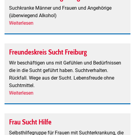
Suchkranke Männer und Frauen und Angehörige
(überwiegend Alkohol)
Weiterlesen
über
Blaues
Kreuz
-
Freundeskreis Sucht Freiburg
Selbsthilfegruppe
für
Wir beschäftigen uns mit Gefühlen und Bedürfnissen
Betroffene
die in die Sucht geführt haben. Suchtverhalten.
und
Rückfall. Wege aus der Sucht. Lebensfreude ohne
Angehörige
Suchtmittel.
Weiterlesen
über
Freundeskreis
Sucht
Freiburg
Frau Sucht Hilfe
Selbsthilfegruppe für Frauen mit Suchterkrankung, die