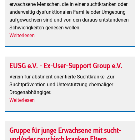
erwachsene Menschen, die in einer suchtkranken oder
anderweitig dysfunktionalen Familie oder Umgebung
aufgewachsen sind und von den daraus entstandenen
Schwierigkeiten genesen wollen.
Weiterlesen
über
Erwachsene
Kinder
suchtkranker
EUSG e.V. - Ex-User-Support Group e.V.
Eltern
und
Verein für abstinent orientierte Suchtkranke. Zur
dysfunktionaler
Suchtprävention und Unterstützung ehemaliger
Familien
Drogenabhängiger.
(EKS)
Weiterlesen
über
12-
EUSG
Schritte-
e.V.
Gruppe
-
Gruppe für junge Erwachsene mit sucht-
Ex-
und/oder psychisch kranken Eltern
User-