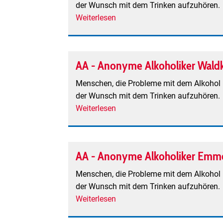
der Wunsch mit dem Trinken aufzuhören.
Weiterlesen
über
AA
-
Anonyme
AA - Anonyme Alkoholiker Waldk
Alkoholiker
Bad
Menschen, die Probleme mit dem Alkohol h
Krozingen
der Wunsch mit dem Trinken aufzuhören.
Weiterlesen
über
AA
-
Anonyme
AA - Anonyme Alkoholiker Emm
Alkoholiker
Waldkirch
Menschen, die Probleme mit dem Alkohol h
der Wunsch mit dem Trinken aufzuhören.
Weiterlesen
über
AA