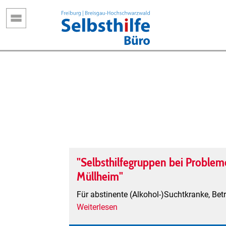
Direkt
zum
Inhalt
"Selbsthilfegruppen bei Proble
Müllheim"
Für abstinente (Alkohol-)Suchtkranke, Be
Weiterlesen
über
"Selbsthilfegruppen