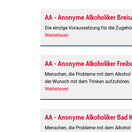
bei
Problemen
AA - Anonyme Alkoholiker Breis
mit
Alkohol,
Die einzige Voraussetzung für die Zugehö
Medikamenten
Weiterlesen
über
und
AA
nicht-
-
stoffgebundenen
Anonyme
AA - Anonyme Alkoholiker Freib
Suchtproblemen
Alkoholiker
in
Breisach
Menschen, die Probleme mit dem Alkohol h
Müllheim"
der Wunsch mit dem Trinken aufzuhören.
Weiterlesen
über
AA
-
Anonyme
AA - Anonyme Alkoholiker Bad 
Alkoholiker
Freiburg
Menschen, die Probleme mit dem Alkohol h