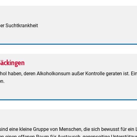
ner Suchtkrankheit
Säckingen
ol haben, deren Alkoholkonsum außer Kontrolle geraten ist. Ein
en.
 sind eine kleine Gruppe von Menschen, die sich bewusst für ein
en einen offenen Raum für Austausch, gegenseitige Unterstützung