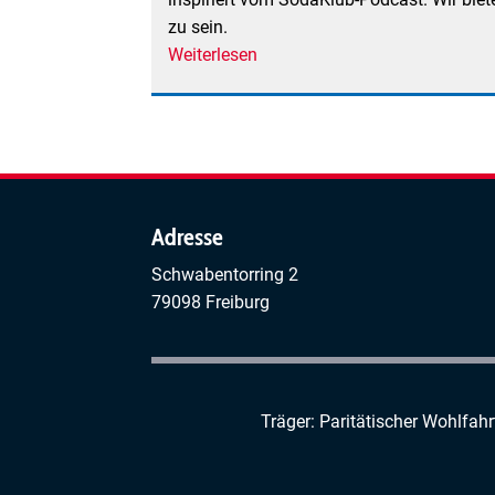
zu sein.
Weiterlesen
über
Nüchtern
in
Freiburg
Adresse
Schwabentorring 2
79098 Freiburg
Träger: Paritätischer Wohlfah