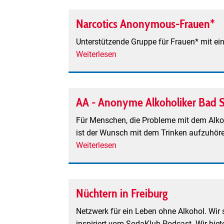
-
Anonyme
Narcotics Anonymous-Frauen*
Alkoholiker
Emmendingen
Unterstützende Gruppe für Frauen* mit ei
Weiterlesen
über
Narcotics
Anonymous-
Frauen*
AA - Anonyme Alkoholiker Bad 
Für Menschen, die Probleme mit dem Alkoh
ist der Wunsch mit dem Trinken aufzuhör
Weiterlesen
über
AA
-
Anonyme
Nüchtern in Freiburg
Alkoholiker
Bad
Netzwerk für ein Leben ohne Alkohol. Wir
Säckingen
inspiriert vom SodaKlub-Podcast. Wir biet