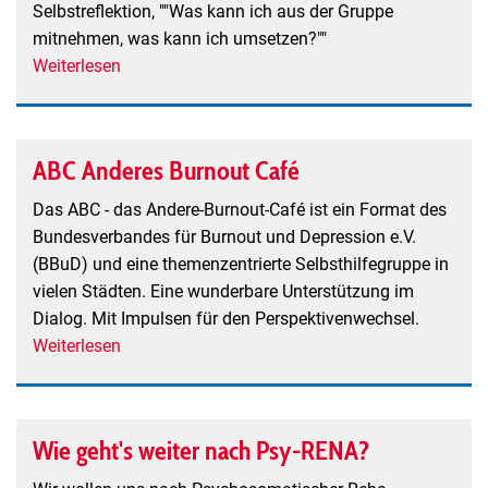
Selbstreflektion, ""Was kann ich aus der Gruppe
mitnehmen, was kann ich umsetzen?""
Weiterlesen
über
Selbsthilfegruppe
für
Depression/Burnout
ABC Anderes Burnout Café
im
Elztal
Das ABC - das Andere-Burnout-Café ist ein Format des
Standort
Bundesverbandes für Burnout und Depression e.V.
Elzach
(BBuD) und eine themenzentrierte Selbsthilfegruppe in
vielen Städten. Eine wunderbare Unterstützung im
Dialog. Mit Impulsen für den Perspektivenwechsel.
Weiterlesen
über
ABC
Anderes
Burnout
Wie geht's weiter nach Psy-RENA?
Café