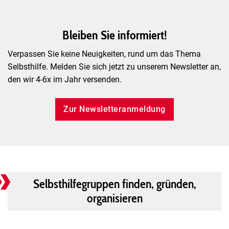
Neue Selbsthilfegruppen
Hier finden Sie die Selbsthilfegruppen
Bleiben Sie informiert!
die sich aktuell in Gründung befinden...
Verpassen Sie keine Neuigkeiten, rund um das Thema
Selbsthilfe. Melden Sie sich jetzt zu unserem Newsletter an,
Neue Gruppen
den wir 4-6x im Jahr versenden.
Zur Newsletteranmeldung
Selbsthilfegruppen finden, gründen,
organisieren